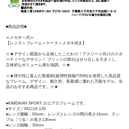
■商品説明■
≪メガネ一式≫
【レンズ＋フレーム＋ケース＋メガネ拭き】
☆★デザイン図面から企画したこだわり！アスリート向けのスポ
ーティーなデザイン！ ブリッジの部分はせり出しを大きくし、
立体的なボリューム感を強調。☆★
☆★弾力性に富んだ新素材(超弾性樹脂/TR90)を使用した高品質
なフレーム。デザイン、耐久性、装着感に優れた万能モデル。当
店のおすすめ商品です。☆★
●KIMEIKAN SPORT のエアロフレームです。
●サイズ／55口16-135
●レンズ横幅：55mm、レンズとレンズの間の長さ16mm、テン
プル〔つる〕の長さ135mm
●レンズ縦幅：30mm