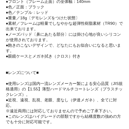
●フロント（フレーム正面）の全体幅：140mm
●色／正面：ブラック
●色／テンプル：レッド
●重量／18g〔デモレンズをつけた状態〕
●素材／フレームは軽量でしなやかな超弾性樹脂素材（TR90）で
出来ております。
●ノーズパッド〔鼻にあたる部分〕には掛け心地が良いシリコン
が使用されております。
●飽きのこないデザインで、どなたにもお似合いになると思いま
す。
●眼鏡ケースとメガネ拭き（クロス）付き
■レンズについて■
●使用レンズは国内一流レンズメーカー製による安心品質（JIS規
格適用）の【1.55】薄型ハードマルチコートレンズ（プラスチッ
クレンズ）。
●近視、遠視、乱視、老眼、度なし（伊達メガネ）、全てに対
応。
※遠近両用には対応しておりませんので予めご了承下さい。
●このレンズはハイグレードの部類ですから結構度数の強めの方
でも十分に対応可能です。