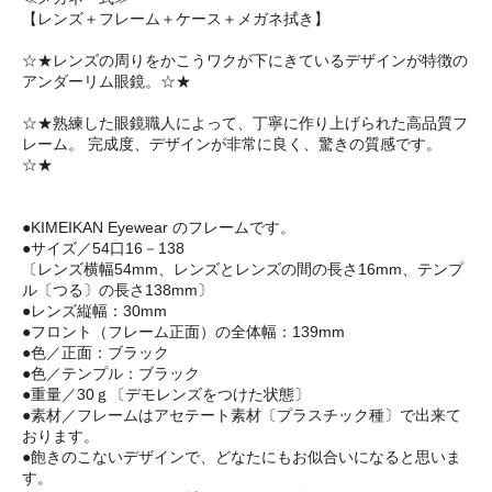
【レンズ＋フレーム＋ケース＋メガネ拭き】
☆★レンズの周りをかこうワクが下にきているデザインが特徴の
アンダーリム眼鏡。☆★
☆★熟練した眼鏡職人によって、丁寧に作り上げられた高品質フ
レーム。 完成度、デザインが非常に良く、驚きの質感です。
☆★
●KIMEIKAN Eyewear のフレームです。
●サイズ／54口16－138
〔レンズ横幅54mm、レンズとレンズの間の長さ16mm、テンプ
ル〔つる〕の長さ138mm〕
●レンズ縦幅：30mm
●フロント（フレーム正面）の全体幅：139mm
●色／正面：ブラック
●色／テンプル：ブラック
●重量／30ｇ〔デモレンズをつけた状態〕
●素材／フレームはアセテート素材〔プラスチック種〕で出来て
おります。
●飽きのこないデザインで、どなたにもお似合いになると思いま
す。