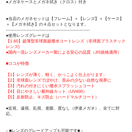
●メガネケースとメガネ拭き（クロス）付き
●当店のメガネセットは【フレーム】＋【レンズ】＋【ケース】
＋【メガネ拭き】の４点セットとなります。
---------------------------------------------------------
●使用レンズグレードは
【1.60】超薄型非球面超撥水コートレンズ（非球面プラスチック
レンズ)
●国内一流レンズメーカー製による安心の品質（JIS規格適用）
■ココが特徴
【1】レンズが薄く、軽く、かっこよく仕上がります。
【2】非球面レンズでぼやけ、歪みの少ない自然な視界に
【3】汚れの付きにくい撥水スプラッシュコート
【4】目にやさしい紫外線カット（UV400）
【5】反射防止、キズ防止（ハードマルチコート）
●近視、遠視、乱視、老眼、度なし（伊達メガネ）、全てに対
応。
↓ ■レンズのグレードアップも可能です■ ↓