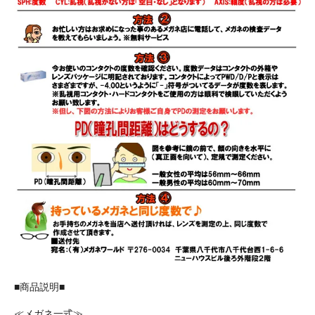
■商品説明■
≪メガネ一式≫