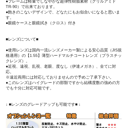
●フレームは軽量でしなやかな超弾性樹脂素材（グリルアミド
TR-90）で出来ております。
●飽きのこないデザインで、どなたにもお似合いになると思いま
す。
●眼鏡ケースと眼鏡拭き（クロス）付き
■レンズについて■
●使用レンズは国内一流レンズメーカー製による安心品質（JIS規
格適用）の【1.55】薄型ハードマルチコートレンズ（プラスチッ
クレンズ）。
●近視、遠視、乱視、老眼、度なし（伊達メガネ）、全てに対
応。
※遠近両用には対応しておりませんので予めご了承下さい。
●このレンズはハイグレードの部類ですから結構度数の強めの方
でも十分に対応可能です。
↓ ■レンズのグレードアップも可能です■ ↓