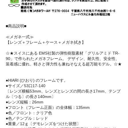
■商品説明■
≪メガネ一式≫
【レンズ＋フレーム＋ケース＋メガネ拭き】
☆★スイスにある EMS社製の弾性樹脂素材「グリルアミド TR-
90」で作られたメガネフレーム。 デザイン、耐久性、安全性、
装着感に優れ、軽さと弾力性も兼ねそなえる超万能モデル。☆★
●HIARI (ひおり) のフレームです。
●サイズ／53口17-140
〔レンズ横幅53mm、レンズとレンズの間の長さ17mm、テンプ
ル〔つる〕の長さ140mm〕
●レンズ縦幅：26mm
●フロント（フレーム正面）の全体幅：135mm
●色／フロント：クリア色
●色／テンプル：レッド
●重量／12ｇ〔デモレンズをつけた状態〕