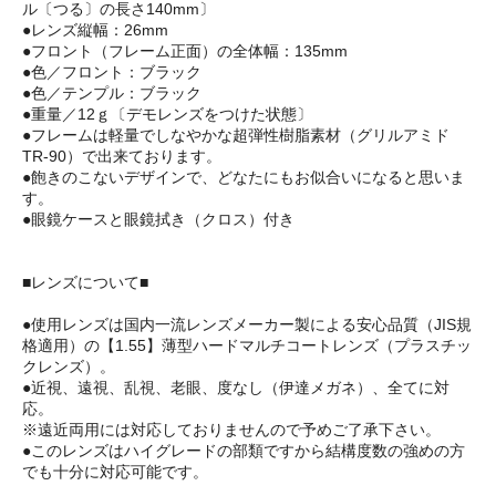
ル〔つる〕の長さ140mm〕
●レンズ縦幅：26mm
●フロント（フレーム正面）の全体幅：135mm
●色／フロント：ブラック
●色／テンプル：ブラック
●重量／12ｇ〔デモレンズをつけた状態〕
●フレームは軽量でしなやかな超弾性樹脂素材（グリルアミド
TR-90）で出来ております。
●飽きのこないデザインで、どなたにもお似合いになると思いま
す。
●眼鏡ケースと眼鏡拭き（クロス）付き
■レンズについて■
●使用レンズは国内一流レンズメーカー製による安心品質（JIS規
格適用）の【1.55】薄型ハードマルチコートレンズ（プラスチッ
クレンズ）。
●近視、遠視、乱視、老眼、度なし（伊達メガネ）、全てに対
応。
※遠近両用には対応しておりませんので予めご了承下さい。
●このレンズはハイグレードの部類ですから結構度数の強めの方
でも十分に対応可能です。