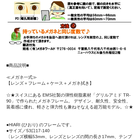
■商品説明■
≪メガネ一式≫
【レンズ＋フレーム＋ケース＋メガネ拭き】
☆★スイスにある EMS社製の弾性樹脂素材「グリルアミド TR-
90」で作られたメガネフレーム。 デザイン、耐久性、安全性、
装着感に優れ、軽さと弾力性も兼ねそなえる超万能モデル。☆★
●HIARI (ひおり) のフレームです。
●サイズ／53口17-140
〔レンズ横幅53mm、レンズとレンズの間の長さ17mm、テンプ