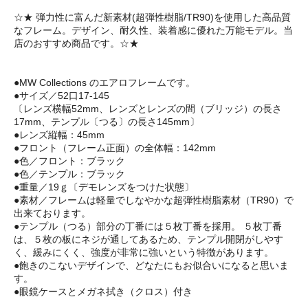
☆★ 弾力性に富んだ新素材(超弾性樹脂/TR90)を使用した高品質
なフレーム。デザイン、耐久性、装着感に優れた万能モデル。当
店のおすすめ商品です。☆★
●MW Collections のエアロフレームです。
●サイズ／52口17-145
〔レンズ横幅52mm、レンズとレンズの間（ブリッジ）の長さ
17mm、テンプル〔つる〕の長さ145mm〕
●レンズ縦幅：45mm
●フロント（フレーム正面）の全体幅：142mm
●色／フロント：ブラック
●色／テンプル：ブラック
●重量／19ｇ〔デモレンズをつけた状態〕
●素材／フレームは軽量でしなやかな超弾性樹脂素材（TR90）で
出来ております。
●テンプル（つる）部分の丁番には５枚丁番を採用。 ５枚丁番
は、５枚の板にネジが通してあるため、テンプル開閉がしやす
く、緩みにくく、強度が非常に強いという特徴があります。
●飽きのこないデザインで、どなたにもお似合いになると思いま
す。
●眼鏡ケースとメガネ拭き（クロス）付き