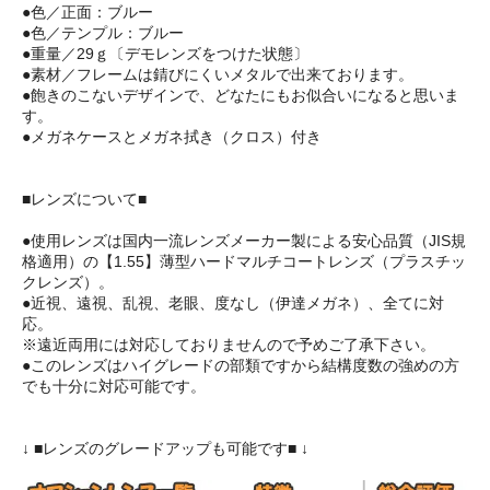
●色／正面：ブルー
●色／テンプル：ブルー
●重量／29ｇ〔デモレンズをつけた状態〕
●素材／フレームは錆びにくいメタルで出来ております。
●飽きのこないデザインで、どなたにもお似合いになると思いま
す。
●メガネケースとメガネ拭き（クロス）付き
■レンズについて■
●使用レンズは国内一流レンズメーカー製による安心品質（JIS規
格適用）の【1.55】薄型ハードマルチコートレンズ（プラスチッ
クレンズ）。
●近視、遠視、乱視、老眼、度なし（伊達メガネ）、全てに対
応。
※遠近両用には対応しておりませんので予めご了承下さい。
●このレンズはハイグレードの部類ですから結構度数の強めの方
でも十分に対応可能です。
↓ ■レンズのグレードアップも可能です■ ↓