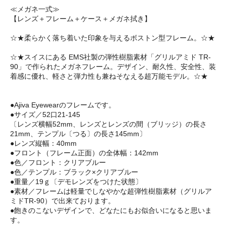
≪メガネ一式≫
【レンズ＋フレーム＋ケース＋メガネ拭き】
☆★柔らかく落ち着いた印象を与えるボストン型フレーム。☆★
☆★スイスにある EMS社製の弾性樹脂素材「グリルアミド TR-
90」で作られたメガネフレーム。デザイン、耐久性、安全性、装
着感に優れ、軽さと弾力性も兼ねそなえる超万能モデル。☆★
●Ajiva Eyewearのフレームです。
●サイズ／52口21-145
〔レンズ横幅52mm、レンズとレンズの間（ブリッジ）の長さ
21mm、テンプル〔つる〕の長さ145mm〕
●レンズ縦幅：40mm
●フロント（フレーム正面）の全体幅：142mm
●色／フロント：クリアブルー
●色／テンプル：ブラック×クリアブルー
●重量／19ｇ〔デモレンズをつけた状態〕
●素材／フレームは軽量でしなやかな超弾性樹脂素材（グリルア
ミドTR-90）で出来ております。
●飽きのこないデザインで、どなたにもお似合いになると思いま
す。