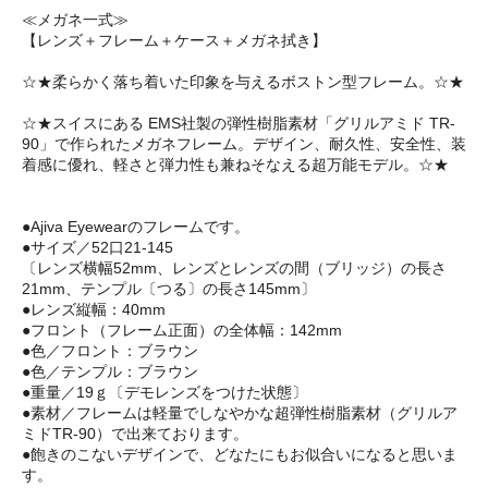
≪メガネ一式≫
【レンズ＋フレーム＋ケース＋メガネ拭き】
☆★柔らかく落ち着いた印象を与えるボストン型フレーム。☆★
☆★スイスにある EMS社製の弾性樹脂素材「グリルアミド TR-
90」で作られたメガネフレーム。デザイン、耐久性、安全性、装
着感に優れ、軽さと弾力性も兼ねそなえる超万能モデル。☆★
●Ajiva Eyewearのフレームです。
●サイズ／52口21-145
〔レンズ横幅52mm、レンズとレンズの間（ブリッジ）の長さ
21mm、テンプル〔つる〕の長さ145mm〕
●レンズ縦幅：40mm
●フロント（フレーム正面）の全体幅：142mm
●色／フロント：ブラウン
●色／テンプル：ブラウン
●重量／19ｇ〔デモレンズをつけた状態〕
●素材／フレームは軽量でしなやかな超弾性樹脂素材（グリルア
ミドTR-90）で出来ております。
●飽きのこないデザインで、どなたにもお似合いになると思いま
す。