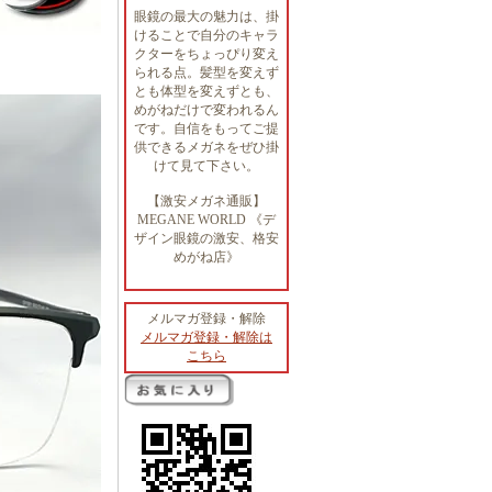
眼鏡の最大の魅力は、掛
けることで自分のキャラ
クターをちょっぴり変え
られる点。髪型を変えず
とも体型を変えずとも、
めがねだけで変われるん
です。自信をもってご提
供できるメガネをぜひ掛
けて見て下さい。
【激安メガネ通販】
MEGANE WORLD 《デ
ザイン眼鏡の激安、格安
めがね店》
メルマガ登録・解除
メルマガ登録・解除は
こちら