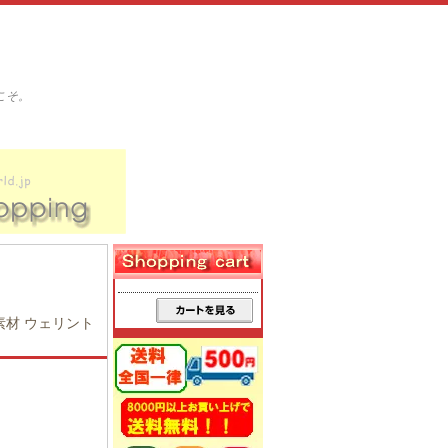
こそ。
◇◆━━━━━━
売れ筋 ＢＥＳＴ１
━━━━━◇◆
性新素材 ウェリント