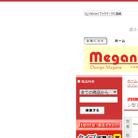
度入
ホーム
ロフレ
ン型
型
mw
番
販