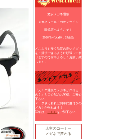
激安メガネ通販
メガネワールドのオンライン
眼鏡店へようこそ！
2026/8/4(火)10：29更新
どこよりも安く品質の良いメガネ
をご提供できるように頑張って参
りますので何卒よろしくお願い致
します。
『え！？通販でメガネが作れる
の？』とご心配のお客様、ご安心
下さい。
データさえあれば簡単に度付きの
メガネが作れます！
詳細は、
こちら
をご覧下さい。
店主のコーナー
メガネで変わる