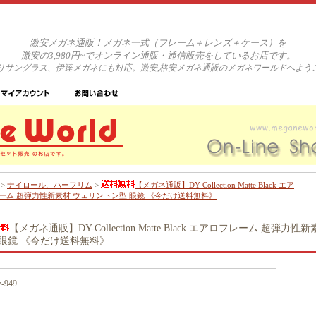
激安メガネ通販！メガネ一式（フレーム＋レンズ＋ケース）を
激安の3,980円~でオンライン通販・通信販売をしているお店です。
りサングラス、伊達メガネにも対応。激安,格安メガネ通販のメガネワールドへよう
>
ナイロール、ハーフリム
>
【メガネ通販】DY-Collection Matte Black エア
ーム 超弾力性新素材 ウェリントン型 眼鏡 《今だけ送料無料》
【メガネ通販】DY-Collection Matte Black エアロフレーム 超弾力
 眼鏡 《今だけ送料無料》
-949