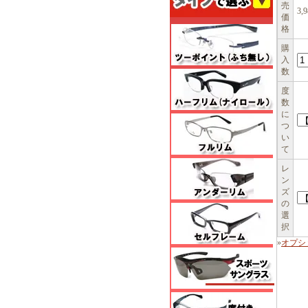
売
3,
価
格
購
入
数
度
数
に
つ
い
て
レ
ン
ズ
の
選
択
»
オプシ