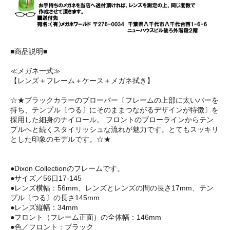
■商品説明■
≪メガネ一式≫
【レンズ＋フレーム＋ケース＋メガネ拭き】
☆★ブラックカラーのブローバー〔フレームの上部に太いバーを
持ち、テンプル〔つる〕にそのままつながるデザインが特徴〕を
採用した細身のナイロール。 フロントのブローラインからテン
プルへと続くスタイリッシュな流れが魅力です。とてもスッキリ
とした印象のモデルです。☆★
●Dixon Collectionのフレームです。
●サイズ／56口17-145
●レンズ横幅：56mm、レンズとレンズの間の長さ17mm、テン
プル〔つる〕の長さ145mm
●レンズ縦幅：34mm
●フロント（フレーム正面）の全体幅：146mm
●色／フロント：ブラック