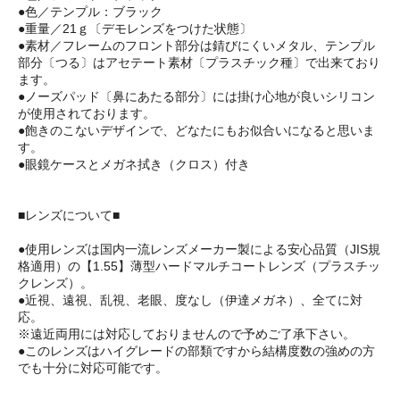
●色／テンプル：ブラック
●重量／21ｇ〔デモレンズをつけた状態〕
●素材／フレームのフロント部分は錆びにくいメタル、テンプル
部分〔つる〕はアセテート素材〔プラスチック種〕で出来ており
ます。
●ノーズパッド〔鼻にあたる部分〕には掛け心地が良いシリコン
が使用されております。
●飽きのこないデザインで、どなたにもお似合いになると思いま
す。
●眼鏡ケースとメガネ拭き（クロス）付き
■レンズについて■
●使用レンズは国内一流レンズメーカー製による安心品質（JIS規
格適用）の【1.55】薄型ハードマルチコートレンズ（プラスチッ
クレンズ）。
●近視、遠視、乱視、老眼、度なし（伊達メガネ）、全てに対
応。
※遠近両用には対応しておりませんので予めご了承下さい。
●このレンズはハイグレードの部類ですから結構度数の強めの方
でも十分に対応可能です。