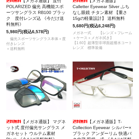
【メガネ通販】 度付
【メガネ通販】
POLARIZED 偏光 高機能スポ
Calletter Eyewear Silver ふち
ーツサングラス RB100 ブラッ
なし眼鏡 チタン素材 【重さ
ク 度付レンズ込 《今だけ送
15gの軽量設計】 送料無料
料無料》
5,680円(税込6,248円)
5,980円(税込6,578円)
メガネ一式 【レンズ＋フレーム
＋ケース＋メガネ拭き】
偏光スポーツサングラス本体＋度
【1.60】超薄型非球面超撥水コート
付きレンズ
レンズ 標準装備
＋送料無料
【メガネ通販】 マグネ
【メガネ通販】T-
ット式 度付偏光サングラス メ
Collection Eyewear シルバー×
ガネセット ウルテム素材
ブラック アンダーリム 快適バ