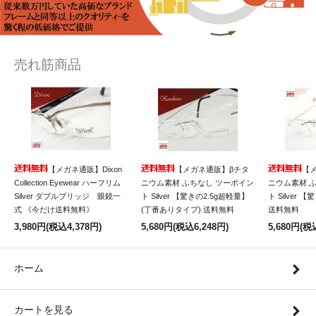
売れ筋商品
【メガネ通販】Dixon
【メガネ通販】βチタ
【
Collection Eyewear ハーフリム
ニウム素材 ふちなし ツーポイン
ニウム素材 
Silver ダブルブリッジ 眼鏡一
ト Silver 【驚きの2.5g超軽量】
ト Silver 
式 《今だけ送料無料》
(丁番ありタイプ) 送料無料
送料無料
3,980円(税込4,378円)
5,680円(税込6,248円)
5,680円(税
ホーム
カートを見る