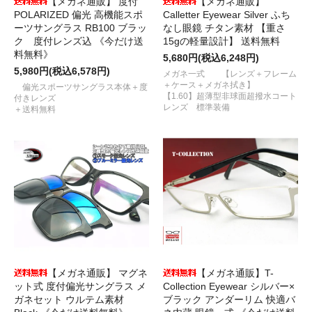
【メガネ通販】 度付
【メガネ通販】
POLARIZED 偏光 高機能スポ
Calletter Eyewear Silver ふち
ーツサングラス RB100 ブラッ
なし眼鏡 チタン素材 【重さ
ク 度付レンズ込 《今だけ送
15gの軽量設計】 送料無料
料無料》
5,680円(税込6,248円)
5,980円(税込6,578円)
メガネ一式 【レンズ＋フレーム
＋ケース＋メガネ拭き】
偏光スポーツサングラス本体＋度
【1.60】超薄型非球面超撥水コート
付きレンズ
レンズ 標準装備
＋送料無料
【メガネ通販】 マグネ
【メガネ通販】T-
ット式 度付偏光サングラス メ
Collection Eyewear シルバー×
ガネセット ウルテム素材
ブラック アンダーリム 快適バ