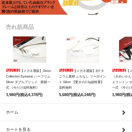
売れ筋商品
【メガネ通販】Dixon
【メガネ通販】βチタ
【
Collection Eyewear ハーフリム
ニウム素材 ふちなし ツーポイン
（きめいかん）
Silver ダブルブリッジ 眼鏡一
ト Silver 【驚きの2.5g超軽量】
ェリントン 
式 《今だけ送料無料》
送料無料
一式 《今だ
3,980円(税込4,378円)
5,680円(税込6,248円)
3,980円(税
ホーム
カートを見る