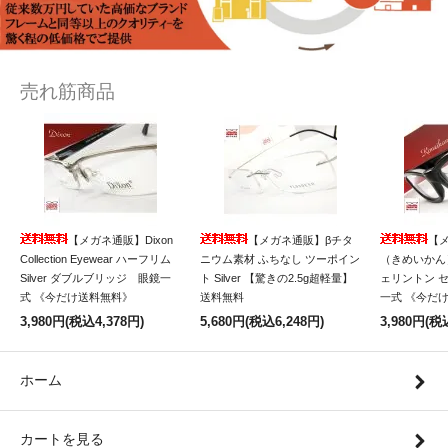
売れ筋商品
【メガネ通販】Dixon
【メガネ通販】βチタ
【
Collection Eyewear ハーフリム
ニウム素材 ふちなし ツーポイン
（きめいかん）
Silver ダブルブリッジ 眼鏡一
ト Silver 【驚きの2.5g超軽量】
ェリントン 
式 《今だけ送料無料》
送料無料
一式 《今だ
3,980円(税込4,378円)
5,680円(税込6,248円)
3,980円(税
ホーム
カートを見る