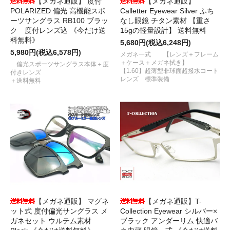
【メガネ通販】 度付
【メガネ通販】
POLARIZED 偏光 高機能スポ
Calletter Eyewear Silver ふち
ーツサングラス RB100 ブラッ
なし眼鏡 チタン素材 【重さ
ク 度付レンズ込 《今だけ送
15gの軽量設計】 送料無料
料無料》
5,680円(税込6,248円)
5,980円(税込6,578円)
メガネ一式 【レンズ＋フレーム
＋ケース＋メガネ拭き】
偏光スポーツサングラス本体＋度
【1.60】超薄型非球面超撥水コート
付きレンズ
レンズ 標準装備
＋送料無料
【メガネ通販】 マグネ
【メガネ通販】T-
ット式 度付偏光サングラス メ
Collection Eyewear シルバー×
ガネセット ウルテム素材
ブラック アンダーリム 快適バ