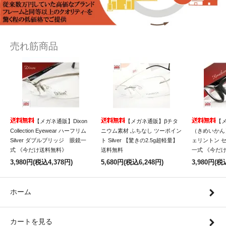
売れ筋商品
【メガネ通販】Dixon
【メガネ通販】βチタ
【
Collection Eyewear ハーフリム
ニウム素材 ふちなし ツーポイン
（きめいかん）
Silver ダブルブリッジ 眼鏡一
ト Silver 【驚きの2.5g超軽量】
ェリントン 
式 《今だけ送料無料》
送料無料
一式 《今だ
3,980円(税込4,378円)
5,680円(税込6,248円)
3,980円(税
ホーム
カートを見る