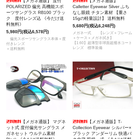
【メガネ通販】 度付
【メガネ通販】
POLARIZED 偏光 高機能スポ
Calletter Eyewear Silver ふち
ーツサングラス RB100 ブラッ
なし眼鏡 チタン素材 【重さ
ク 度付レンズ込 《今だけ送
15gの軽量設計】 送料無料
料無料》
5,680円(税込6,248円)
5,980円(税込6,578円)
メガネ一式 【レンズ＋フレーム
＋ケース＋メガネ拭き】
偏光スポーツサングラス本体＋度
【1.60】超薄型非球面超撥水コート
付きレンズ
レンズ 標準装備
＋送料無料
【メガネ通販】 マグネ
【メガネ通販】T-
ット式 度付偏光サングラス メ
Collection Eyewear シルバー×
ガネセット ウルテム素材
ブラック アンダーリム 快適バ