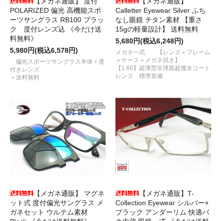
【メガネ通販】 度付
【メガネ通販】
POLARIZED 偏光 高機能スポ
Calletter Eyewear Silver ふち
ーツサングラス RB100 ブラッ
なし眼鏡 チタン素材 【重さ
ク 度付レンズ込 《今だけ送
15gの軽量設計】 送料無料
料無料》
5,680円(税込6,248円)
5,980円(税込6,578円)
メガネ一式 【レンズ＋フレーム
＋ケース＋メガネ拭き】
偏光スポーツサングラス本体＋度
【1.60】超薄型非球面超撥水コート
付きレンズ
レンズ 標準装備
＋送料無料
【メガネ通販】 マグネ
【メガネ通販】T-
ット式 度付偏光サングラス メ
Collection Eyewear シルバー×
ガネセット ウルテム素材
ブラック アンダーリム 快適バ