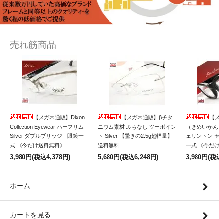
売れ筋商品
【メガネ通販】Dixon
【メガネ通販】βチタ
【
Collection Eyewear ハーフリム
ニウム素材 ふちなし ツーポイン
（きめいかん）
Silver ダブルブリッジ 眼鏡一
ト Silver 【驚きの2.5g超軽量】
ェリントン 
式 《今だけ送料無料》
送料無料
一式 《今だ
3,980円(税込4,378円)
5,680円(税込6,248円)
3,980円(税
ホーム
カートを見る