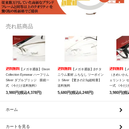
売れ筋商品
【メガネ通販】Dixon
【メガネ通販】βチタ
【
Collection Eyewear ハーフリム
ニウム素材 ふちなし ツーポイン
（きめいかん）
Silver ダブルブリッジ 眼鏡一
ト Silver 【驚きの2.5g超軽量】
ェリントン 
式 《今だけ送料無料》
送料無料
一式 《今だ
3,980円(税込4,378円)
5,680円(税込6,248円)
3,980円(税
ホーム
カートを見る