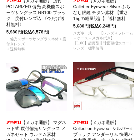
【メガネ通販】 度付
【メガネ通販】
POLARIZED 偏光 高機能スポ
Calletter Eyewear Silver ふち
ーツサングラス RB100 ブラッ
なし眼鏡 チタン素材 【重さ
ク 度付レンズ込 《今だけ送
15gの軽量設計】 送料無料
料無料》
5,680円(税込6,248円)
5,980円(税込6,578円)
メガネ一式 【レンズ＋フレーム
＋ケース＋メガネ拭き】
偏光スポーツサングラス本体＋度
【1.60】超薄型非球面超撥水コート
付きレンズ
レンズ 標準装備
＋送料無料
【メガネ通販】 マグネ
【メガネ通販】T-
ット式 度付偏光サングラス メ
Collection Eyewear シルバー×
ガネセット ウルテム素材
ブラック アンダーリム 快適バ