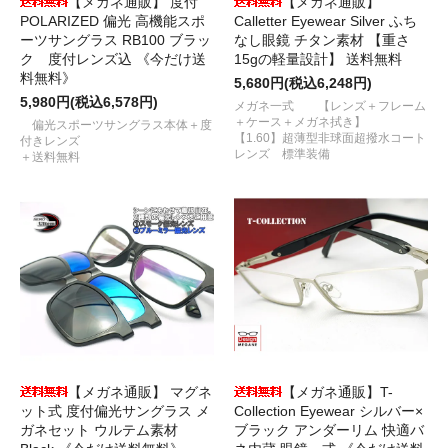
【メガネ通販】 度付
【メガネ通販】
POLARIZED 偏光 高機能スポ
Calletter Eyewear Silver ふち
ーツサングラス RB100 ブラッ
なし眼鏡 チタン素材 【重さ
ク 度付レンズ込 《今だけ送
15gの軽量設計】 送料無料
料無料》
5,680円(税込6,248円)
5,980円(税込6,578円)
メガネ一式 【レンズ＋フレーム
＋ケース＋メガネ拭き】
偏光スポーツサングラス本体＋度
【1.60】超薄型非球面超撥水コート
付きレンズ
レンズ 標準装備
＋送料無料
【メガネ通販】 マグネ
【メガネ通販】T-
ット式 度付偏光サングラス メ
Collection Eyewear シルバー×
ガネセット ウルテム素材
ブラック アンダーリム 快適バ