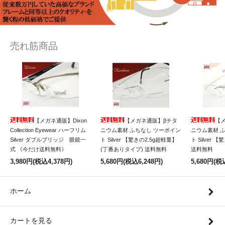
売れ筋商品
【メガネ通販】Dixon
【メガネ通販】βチタ
【
Collection Eyewear ハーフリム
ニウム素材 ふちなし ツーポイン
ニウム素材 
Silver ダブルブリッジ 眼鏡一
ト Silver 【驚きの2.5g超軽量】
ト Silver 
式 《今だけ送料無料》
(丁番ありタイプ) 送料無料
送料無料
3,980円(税込4,378円)
5,680円(税込6,248円)
5,680円(税
ホーム
カートを見る